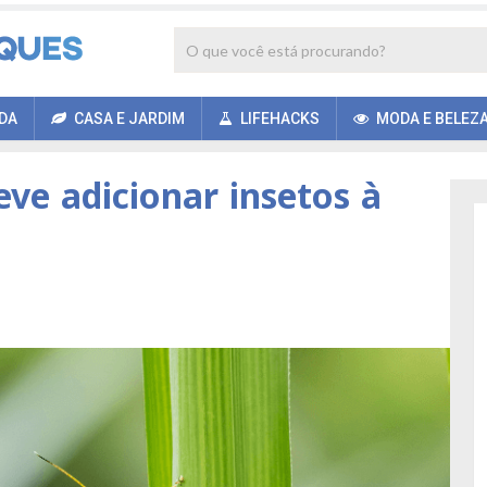
DA
CASA E JARDIM
LIFEHACKS
MODA E BELEZ
eve adicionar insetos à