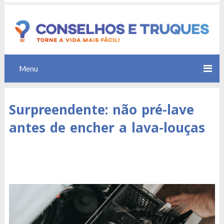
Menu
Surpreendente: não pré-lave
antes de encher a lava-louças